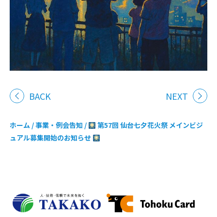
BACK
NEXT
ホーム
/
事業・例会告知
/
第57回 仙台七夕花火祭 メインビジ
ュアル募集開始のお知らせ