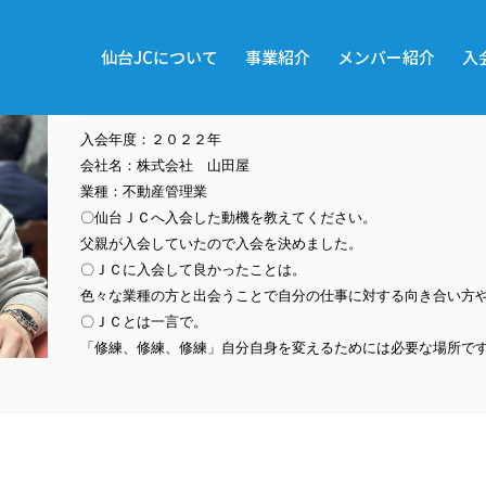
仙台JCについて
事業紹介
メンバー紹介
入
山田周史君
入会年度：２０２２年
会社名：株式会社 山田屋
業種：不動産管理業
〇仙台ＪＣへ入会した動機を教えてください。
父親が入会していたので入会を決めました。
〇ＪＣに入会して良かったことは。
色々な業種の方と出会うことで自分の仕事に対する向き合い方
〇ＪＣとは一言で。
「修練、修練、修練」自分自身を変えるためには必要な場所で