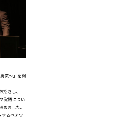
す勇気～」を開
お招きし、
や覚悟につい
深めました。
有するペアワ