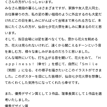
くさんの方がいらっしゃいます。
みなさん普段の暮らしはさまざまですが、家族や友人恋人同士、
お仕事帰りの方、私の足の悪い祖母のように外出するのも大変だ
けれどこの日を楽しみにがんばって会場まで来られる方など、本
当にたくさんの方が、仙台七夕花火祭を楽しみに集まるのだと思
います。
そして、当日会場には足を運べなくても、窓から花火を眺める
方、花火は見られないけれど、遠くから聞こえるドーンという音
を楽しむ方、様々な楽しみがあるのだろうと思いました。
どんな場所にいても、打ち上がる音を聞いて、花火をみて、「Ｈ
ａｐｐｉｎｅｓｓ！（幸せ）」を感じて、自然に「Ｓｍｉｌｅ
（笑顔）」になる、その様子を描きたいとこのイラストができま
した。このポスターを目にした皆様が、仙台七夕花火祭を想像し
てわくわくした気持ちになってくれたら幸せです。
また、優秀デザイン賞として３作品、理事長賞として１作品を選
考いたしました。
優秀デザイン賞