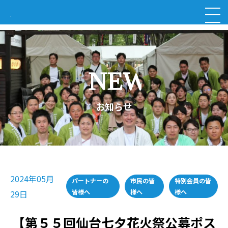
お知らせ
2024年05月
パートナーの
市民の皆
特別会員の皆
皆様へ
様へ
様へ
29日
【第５５回仙台七夕花火祭公募ポス