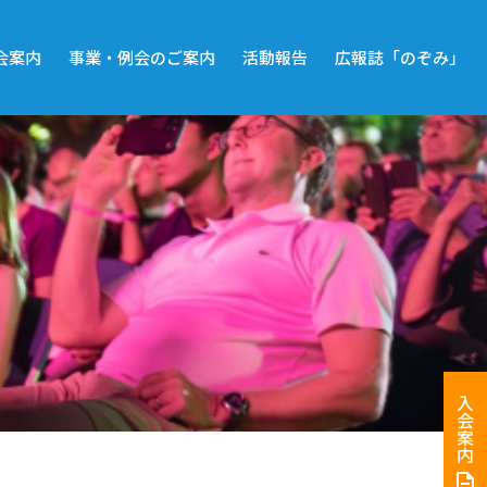
会案内
事業・例会のご案内
活動報告
広報誌「のぞみ」
入会案内