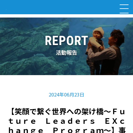
活動報告
2024年06月23日
【笑顔で繋ぐ世界への架け橋〜Ｆｕ
ｔｕｒｅ Ｌｅａｄｅｒｓ ＥＸｃ
ｈａｎｇｅ Ｐｒｏｇｒａｍ〜】事