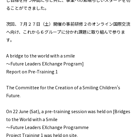
ることができました。
次回、７月２７日（土）開催の事前研修２のオンライン国際交流
へ向け、これから６グループに分かれ課題に取り組んで参りま
す。
A bridge to the world with a smile
〜Future Leaders EXchange Program]
Report on Pre-Training 1
The Committee for the Creation of a Smiling Children’s
Future.
On 22 June (Sat), a pre-training session was held on [Bridges
to the World with a Smile
〜Future Leaders EXchange Programme
Project Training 1 was held on site.