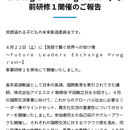
前研修１開催のご報告⁡
笑顔溢れる子どもの未来創造委員会です。
６月２２日（土）に【笑顔で繋ぐ世界への架け橋
〜Ｆｕｔｕｒｅ Ｌｅａｄｅｒｓ ＥＸｃｈａｎｇｅ Ｐｒｏｇ
ｒａｍ〜】
事業研修１を実地にて開催いたしました。
長年英語教諭として日本の英語、国際教育を牽引されてきた講
師、株式会社アイエスエイ 取締役 平田敏之氏をお招きし、８月
の国際交流事業に向けて、これからのグローバル社会に必要なリ
ーダー像やマインドセット、異文化交流の重要性についてのセミ
ナーを開催いたしました。参加者同士の自己紹介やグループワー
クも開催し、それぞれが国際交流に対するワクワク感を高め、同
じ目標を持つ仲間たちと共に、事業への素晴らしいスタートを切