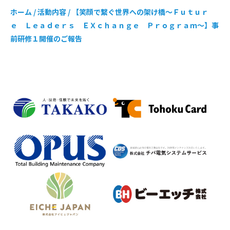
ホーム
/
活動内容
/
【笑顔で繋ぐ世界への架け橋〜Ｆｕｔｕｒ
ｅ Ｌｅａｄｅｒｓ ＥＸｃｈａｎｇｅ Ｐｒｏｇｒａｍ〜】事
前研修１開催のご報告⁡