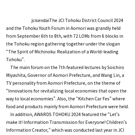
jcisendai
The JCI Tohoku District Council 2024
and the Tohoku Youth Forum in Aomori was grandly held
from September 6th to 8th, with 72 LOMs from 6 blocks in
the Tohoku region gathering together under the slogan
“The Spirit of Michinoku: Realization of a World-leading
Tohoku”.
The main forum on the 7th featured lectures by Soichiro
Miyashita, Governor of Aomori Prefecture, and Wang Lin, a
TV personality from Aomori Prefecture, on the theme of
“Innovations for revitalizing local economies that open the
way to local economies”. Also, the “Kitchen Car Fes” where
food and products mainly from Aomori Prefecture were held.
In addition, AWARDS TOHOKU 2024 featured the “Let’s
make it! Information Transmission for Everyone! Children’s
Information Creator,” which was conducted last year in JCI