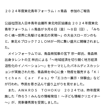
２０２４年度東北青年フォーラムⅰｎ青森 参加のご報告
公益社団法人日本青年会議所 東北地区協議会 ２０２４年度東北
青年フォーラムｉｎ青森が９月６日（金）～８日（日）、「みち
のく魂～世界に先駆ける東北の実現～」の大会スローガンのも
と、東北６ブロック７２ＬＯＭが一同に集い盛大に開催されまし
た。
メインフォーラムでは、青森県知事の宮下 宗一郎氏、青森県
出身タレントの王 林氏による「～地域経済を切り開く地方経済
活性化のイノベーション～」をテーマとしたパネルディスカッシ
ョンが実施された他、青森県を中心に食・物産を販売する「Ｋｉ
ｔｃｈｅｎ Ｃａｒ Ｆｅｓ」や「エコカー展示・体験会」など
が行われ、市民を巻き込んで盛り上がりを見せました。
また、ＡＷＡＲＤＳ ＴＯＨＯＫＵ ２０２４では、昨年度実
施した「作ろう！みんなの情報発信！ ～子ども情報クリエイター
～」が、見事優秀賞を受賞しました。