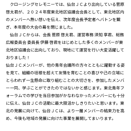
クロージングセレモニーでは、仙台ＪＣより出向している菅原
啓太君が、２０２４年度東北地区協議会会長として、東北地区内
のメンバーへ熱い想いを伝え、次年度会長予定者へバトンを繋
ぎ、本年度の大会の幕を閉じました。
仙台ＪＣからは、会長 菅原 啓太君、運営専務 須知 享君、総務
広報委員会 委員長 伊藤 啓君をはじめとした多くのメンバーが東
北地区協議会に出向しており、現地にて運営を行い大変活躍して
おりました！
仙台ＪＣメンバーが、他の青年会議所の方々とともに躍動する姿
を見て、組織の垣根を超えて友情を育むことの喜びや己の立場に
とらわれず一生懸命に取り組むことの大切さを、参加したメンバ
ー一同、学ぶことができたのではないかと感じます。東北青年フ
ォーラムでの学びを当日参加がかなわなかったメンバーにも十分
に伝え、仙台ＪＣの活動に最大限活かしきりたいと思います。東
北の発展に向けて、仙台ＪＣは、より一層メンバーの結束力を高
め、今後も地域の発展に向けた事業を展開してまいります。