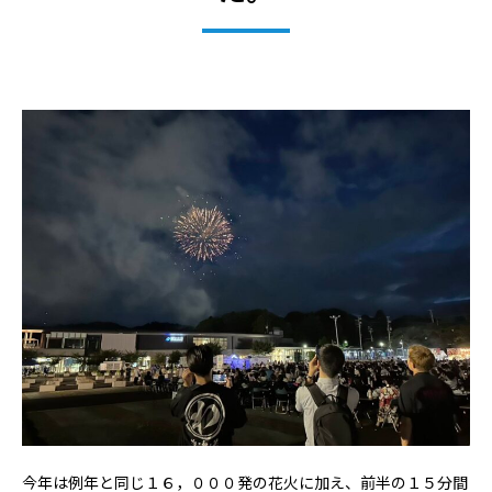
今年は例年と同じ１６，０００発の花火に加え、前半の１５分間